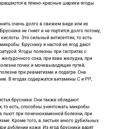
евращаются в тёмно-красные шарики-ягоды.
нить очень долго в свежем виде или их
Брусника не гниёт и не портится долго потому,
 кислоты. Это сильный антисептик, то есть
икробы. Бруснику и настой её ягод дают
атурой. Ягоды полезны при гастритах с
желудочного сока, при язве желудка, при
 болезни почек и мочевыводящих путей,
полезна при ревматизме и подагре. Она
ие. В ягодах содержатся витамины С и РР,
стья брусники. Они также обладают
 то есть, способны уничтожать микробы.
ев пьют при почечнокаменной болезни, при
изме. Кроме того, в листьях много дубильных
ри дублении кожи. Из ягод брусники варят