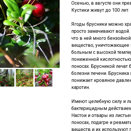
Осенью, в августе они пр
Кустики живут до 100 лет.
Ягоды брусники можно хра
просто замачивают водой. 
что в ней много бензойной
вещество, уничтожающее м
больным с высокой темпер
пониженной кислотностью 
поносах. Брусникой лечат
болезни печени. Брусника 
понижает кровяное давлен
каротин.
Имеют целебную силу и ли
бактерицидным действием,
Настои и отвары из листь
поносах, подагре и ревмат
веществ и их используют п