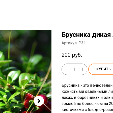
Брусника дикая
Артикул:
P31
200
руб.
КУПИТЬ
Брусника - это вечнозелё
кожистыми овальными лис
лесах, в березниках и ель
землёй не более, чем на 
кисточками с бледно-роз