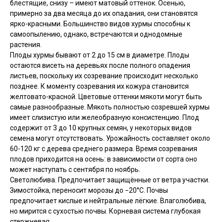
блестящие, снизу – имеют матовый оттенок. Осенью,
примерно за два месяца до их опадания, они становятся
ярко-красными. Большинство видов хурмы способны к
самоопылению, однако, встречаются и однодомные
растения.
Плоды хурмы бывают от 2 до 15 см в диаметре. Плоды
остаются висеть на деревьях после полного опадения
листьев, поскольку их созревание происходит несколько
позднее. К моменту созревания их кожура становится
желтовато-красной. Цветовые оттенки мякоти могут быть
самые разнообразные. Мякоть полностью созревшей хурмы
имеет слизистую или желеобразную консистенцию. Плод
содержит от 3 до 10 крупных семян, у некоторых видов
семена могут отсутствовать. Урожайность составляет около
60-120 кг с дерева среднего размера. Время созревания
плодов приходится на осень: в зависимости от сорта оно
может наступать с сентября по ноябрь.
Светолюбива. Предпочитает защищённые от ветра участки.
Зимостойка, переносит морозы до −20°C. Почвы
предпочитает кислые и нейтральные лёгкие. Влаголюбива,
но мирится с сухостью почвы. Корневая система глубокая
стержневая.