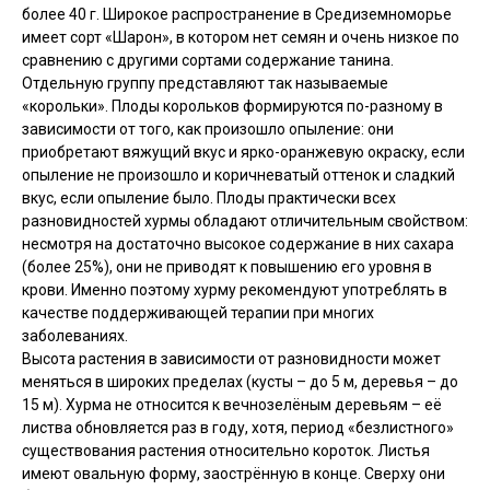
более 40 г. Широкое распространение в Средиземноморье
имеет сорт «Шарон», в котором нет семян и очень низкое по
сравнению с другими сортами содержание танина.
Отдельную группу представляют так называемые
«корольки». Плоды корольков формируются по-разному в
зависимости от того, как произошло опыление: они
приобретают вяжущий вкус и ярко-оранжевую окраску, если
опыление не произошло и коричневатый оттенок и сладкий
вкус, если опыление было. Плоды практически всех
разновидностей хурмы обладают отличительным свойством:
несмотря на достаточно высокое содержание в них сахара
(более 25%), они не приводят к повышению его уровня в
крови. Именно поэтому хурму рекомендуют употреблять в
качестве поддерживающей терапии при многих
заболеваниях.
Высота растения в зависимости от разновидности может
меняться в широких пределах (кусты – до 5 м, деревья – до
15 м). Хурма не относится к вечнозелёным деревьям – её
листва обновляется раз в году, хотя, период «безлистного»
существования растения относительно короток. Листья
имеют овальную форму, заострённую в конце. Сверху они