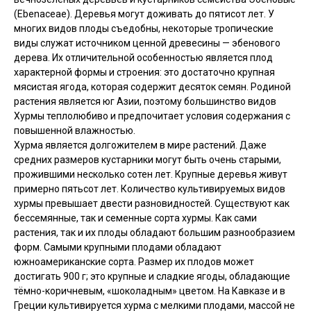
(Ebenaceae). Деревья могут доживать до пятисот лет. У
многих видов плоды съедобны, некоторые тропические
виды служат источником ценной древесины — эбенового
дерева. Их отличительной особенностью является плод
характерной формы и строения: это достаточно крупная
мясистая ягода, которая содержит десяток семян. Родиной
растения является юг Азии, поэтому большинство видов
Хурмы теплолюбиво и предпочитает условия содержания с
повышенной влажностью.
Хурма является долгожителем в мире растений. Даже
средних размеров кустарники могут быть очень старыми,
прожившими несколько сотен лет. Крупные деревья живут
примерно пятьсот лет. Количество культивируемых видов
хурмы превышает двести разновидностей. Существуют как
бессемянные, так и семенные сорта хурмы. Как сами
растения, так и их плоды обладают большим разнообразием
форм. Самыми крупными плодами обладают
южноамериканские сорта. Размер их плодов может
достигать 900 г; это крупные и сладкие ягоды, обладающие
тёмно-коричневым, «шоколадным» цветом. На Кавказе и в
Греции культивируется хурма с мелкими плодами, массой не