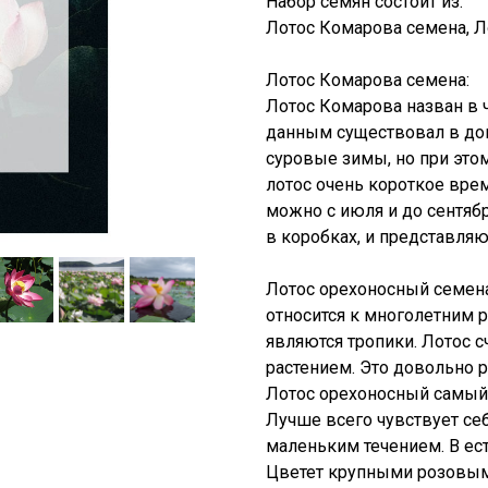
Набор семян состоит из:
Лотос Комарова семена, Л
Лотос Комарова семена:
Лотос Комарова назван в 
данным существовал в дои
суровые зимы, но при этом
лотос очень короткое вре
можно с июля и до сентяб
в коробках, и представля
Лотос орехоносный семена
относится к многолетним р
являются тропики. Лотос 
растением. Это довольно р
Лотос орехоносный самый
Лучше всего чувствует себ
маленьким течением. В ест
Цветет крупными розовыми