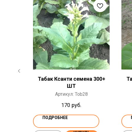
ымская
Табак Ксанти семена 300+
Т
ШТ
ШТ
Артикул:
Tob28
170
руб.
ПОДРОБНЕЕ