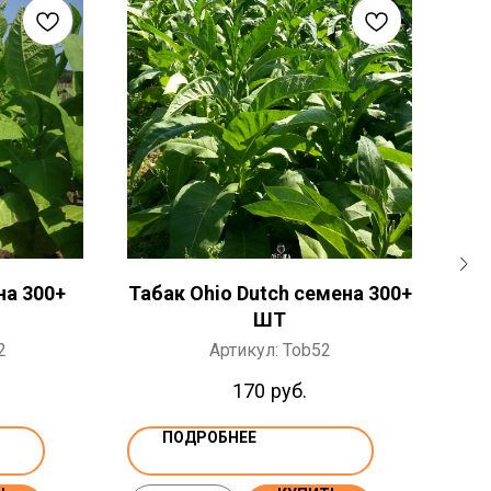
на 300+
Табак Ohio Dutch семена 300+
Та
ШТ
2
Артикул:
Tob52
170
руб.
ПОДРОБНЕЕ