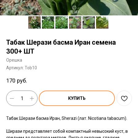
Табак Шерази басма Иран семена
300+ ШТ
Орешка
Артикул:
Tob10
170
руб.
КУПИТЬ
Табак Шерази басма Иран, Sherazi (лат. Nicotiana tabacum).
Ширази представляет собой компактный невысокий куст, в
среднем до полутора метров. Листья сидячие, гладкие,