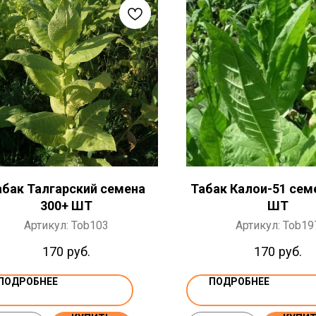
абак Талгарский семена
Табак Калои-51 сем
300+ ШТ
ШТ
Артикул:
Tob103
Артикул:
Tob19
170
руб.
170
руб.
ПОДРОБНЕЕ
ПОДРОБНЕЕ