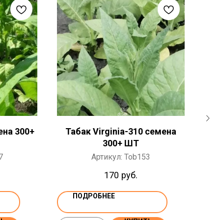
ена 300+
Табак Virginia-310 семена
Та
300+ ШТ
7
Артикул:
Tob153
170
руб.
ПОДРОБНЕЕ