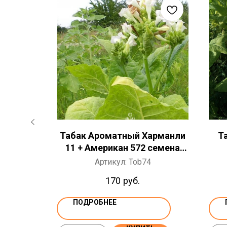
 семена
Табак Ароматный Харманли
Т
11 + Американ 572 семена
300+ ШТ
Артикул:
Tob74
170
руб.
ПОДРОБНЕЕ