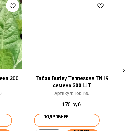
ена 300
Табак Burley Tennessee TN19
Та
семена 300 ШТ
0
Артикул:
Tob186
170
руб.
ПОДРОБНЕЕ