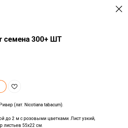
er семена 300+ ШТ
Ривер (лат. Nicotiana tabacum).
й до 2 м с розовыми цветками. Лист узкий,
р листьев 55х22 см.