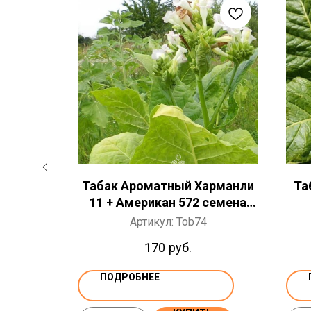
i Field
Табак Ароматный Харманли
Та
ШТ
11 + Американ 572 семена
300+ ШТ
4
Артикул:
Tob74
170
руб.
ПОДРОБНЕЕ