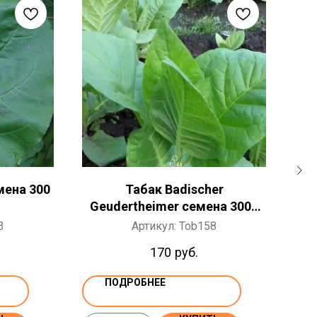
мена 300
Табак Badischer
Та
Geudertheimer семена 300+
ШТ
3
Артикул:
Tob158
170
руб.
ПОДРОБНЕЕ