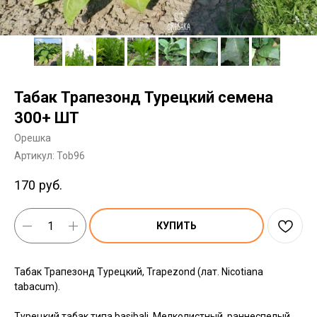
Табак Трапезонд Турецкий семена
300+ ШТ
Орешка
Артикул:
Tob96
170
руб.
КУПИТЬ
Табак Трапезонд Турецкий, Trapezond (лат. Nicotiana
tabacum).
Турецкий табак типа basibali. Мелколистный, раннеспелый