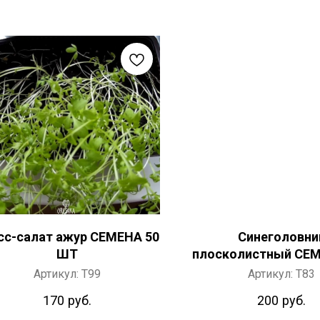
сс-салат ажур СЕМЕНА 50
Синеголовни
ШТ
плосколистный СЕМ
ШТ
Артикул:
T99
Артикул:
T83
170
руб.
200
руб.