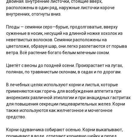
двойная. Внутренние листочки, стоящие вверх,
расположены в один ряд, наружные листочки короче
внутренних, отогнуты вниз.
Плоды — семянки серо—бурые, продолговатые, вверху
суженные в носик, несущий на длинной ножке хохолок из
неветвистых волосков. Семянки расположены на
цветоложе, образуя шар, они легко разлетаются от порыва
ветра. Всё растение богато белым млечным соком.
Цветёт с весны до поздней осени. Произрастает на лугах,
полянах, по травянистым склонам, в садах и по дорогам.
В лечебных целях используют корни и листья, которые
применяются как горечь для возбуждения аппетита при
анорексиях различной этиологии и при анацидных гастритах
для повышения секреции пищеварительных желез. Корни
также используются как желчегонное и мочегонное
средство.
Корни одуванчика собирают осенью. Корни выкапывают,
промывают в воде, отрезают корневую шейку и перед