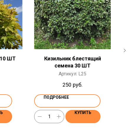
 10 ШТ
Кизильник блестящий
С
семена 30 ШТ
Т
Артикул:
L25
c
250
руб.
ПОДРОБНЕЕ
ТЬ
КУПИТЬ