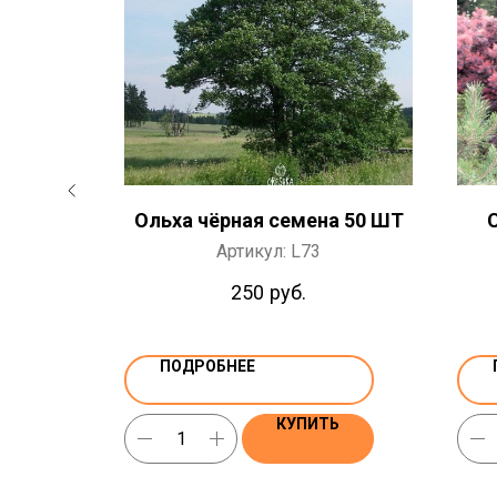
а 10 ШТ
Ольха чёрная семена 50 ШТ
Артикул:
L73
250
руб.
ПОДРОБНЕЕ
Ь
КУПИТЬ