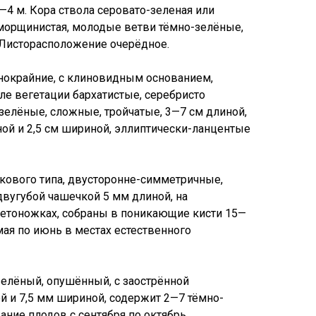
—4 м. Кора ствола серовато-зеленая или
-морщинистая, молодые ветви тёмно-зелёные,
Листорасположение очерёдное.
нокрайние, с клиновидным основанием,
але вегетации бархатистые, серебристо
зелёные, сложные, тройчатые, 3—7 см длиной,
ной и 2,5 см шириной, эллиптически-ланцентые
кового типа, двусторонне-симметричные,
двугубой чашечкой 5 мм длиной, на
етоножках, собраны в поникающие кисти 15—
мая по июнь в местах естественного
зелёный, опушённый, с заострённой
й и 7,5 мм шириной, содержит 2—7 тёмно-
ние плодов с сентября по октябрь.