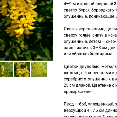
4—9 м и кроной шириной 3
светло-бурая, бороздчато
опушённые, поникающие. 
Листья черешковые, цель
сверху голые, снизу в нач
опушенные, летом — сизо-
один листочек 3—8 см дли
или обратнояйцевидные.
Цветки двуполые, мотыль
жёлтые, с 5 лепестками и 
серебристо-опушённых цв
25 см длиной. Цветение с 
произрастания.
Плод — боб, уплощённый, 
верхушкой 4—7,5 см длино
коричневых семян. Созрева