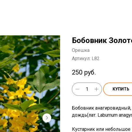
Бобовник Золот
Орешка
Артикул:
L82
250
руб.
КУПИТЬ
Бобовник анагировидный, 
дождь(лат. Laburnum anagyr
Кустарник или небольшое