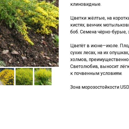
клиновидные.
Цветки жёлтые, на коротки
кистях; венчик мотыльков
боб. Семена чёрно-бурые, 
Цветёт в июне—июле. Плод
сухих лесах, на их опушках
холмов, преимущественно 
Светолюбив, выносит лёгк
к почвенным условиям.
Зона морозостойкости USDA: