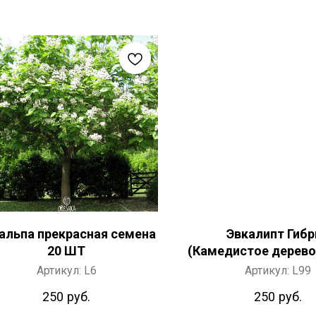
альпа прекрасная семена
Эвкалипт Гибр
20 ШТ
(Камедистое дерево
дерево) семена 5
Артикул:
L6
Артикул:
L99
250
руб.
250
руб.