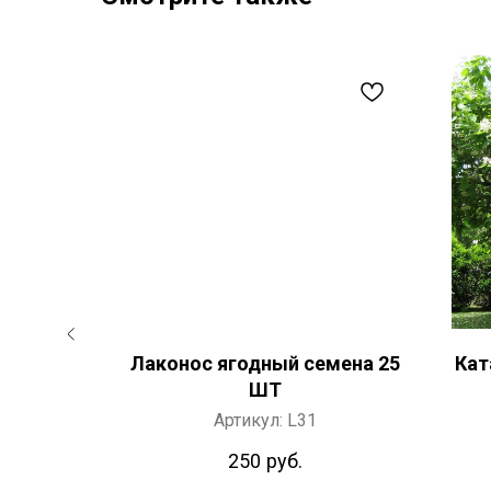
ский
Лаконос ягодный семена 25
Кат
рямой,
ШТ
ctus)
Артикул:
L31
Т
250
руб.