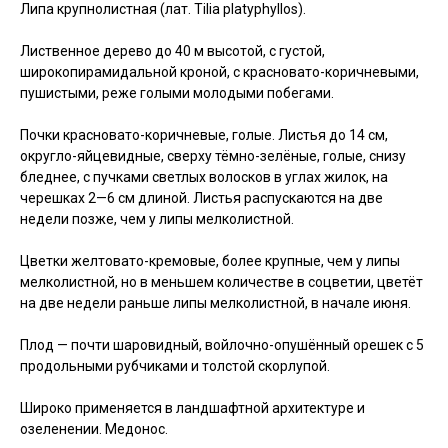
Липа крупнолистная (лат. Tilia platyphyllos).
Лиственное дерево до 40 м высотой, с густой,
широкопирамидальной кроной, с красновато-коричневыми,
пушистыми, реже голыми молодыми побегами.
Почки красновато-коричневые, голые. Листья до 14 см,
округло-яйцевидные, сверху тёмно-зелёные, голые, снизу
бледнее, с пучками светлых волосков в углах жилок, на
черешках 2—6 см длиной. Листья распускаются на две
недели позже, чем у липы мелколистной.
Цветки желтовато-кремовые, более крупные, чем у липы
мелколистной, но в меньшем количестве в соцветии, цветёт
на две недели раньше липы мелколистной, в начале июня.
Плод — почти шаровидный, войлочно-опушённый орешек с 5
продольными рубчиками и толстой скорлупой.
Широко применяется в ландшафтной архитектуре и
озеленении. Медонос.