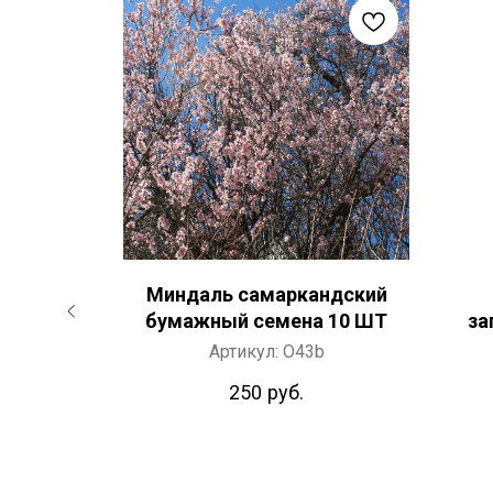
ая
Миндаль самаркандский
икистан
бумажный семена 10 ШТ
за
 грамм
Артикул:
O43b
250
руб.
мм