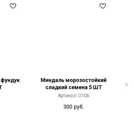
 фундук
Миндаль морозостойкий
Фу
Т
сладкий семена 5 ШТ
Артикул:
O10b
300
руб.