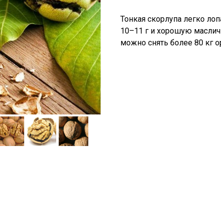
Тонкая скорлупа легко лоп
10–11 г и хорошую масличн
можно снять более 80 кг о