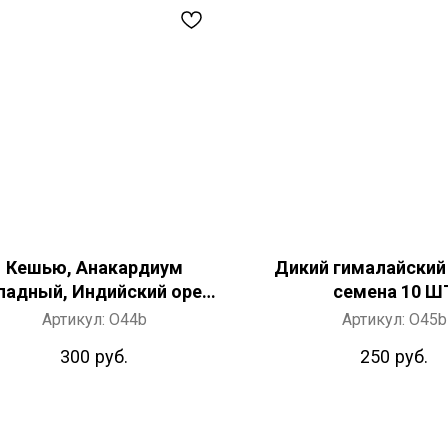
Кешью, Анакардиум
Дикий гималайский
падный, Индийский орех
семена 10 Ш
семена 3 ШТ
Артикул:
O44b
Артикул:
O45b
300
руб.
250
руб.