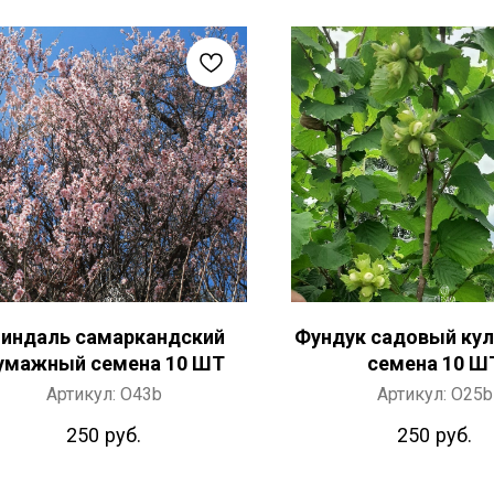
индаль самаркандский
Фундук садовый ку
умажный семена 10 ШТ
семена 10 Ш
Артикул:
O43b
Артикул:
O25b
250
руб.
250
руб.