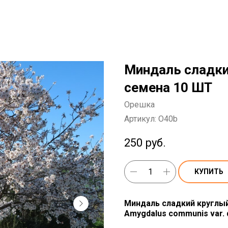
Миндаль сладки
семена 10 ШТ
Орешка
Артикул:
O40b
250
руб.
КУПИТЬ
Миндаль сладкий круглый У
Amygdalus communis var. d