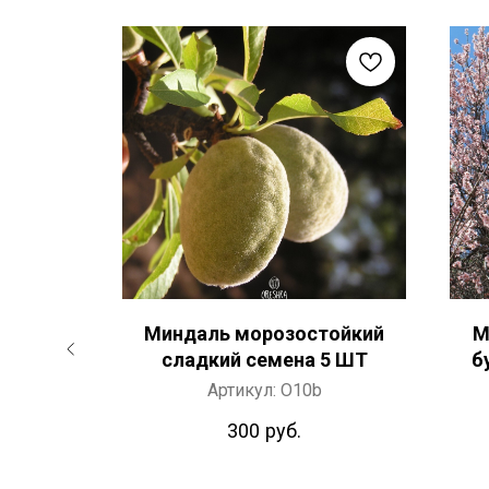
ая
Миндаль морозостойкий
М
икистан
сладкий семена 5 ШТ
б
 грамм
Артикул:
O10b
300
руб.