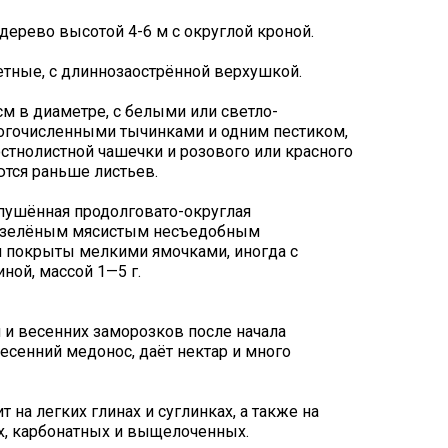
дерево высотой 4-6 м с округлой кроной.
тные, с длиннозаострённой верхушкой.
см в диаметре, с белыми или светло-
огочисленными тычинками и одним пестиком,
остнолистной чашечки и розового или красного
ются раньше листьев.
опушённая продолговато-округлая
м зелёным мясистым несъедобным
и покрыты мелкими ямочками, иногда с
ной, массой 1—5 г.
 и весенних заморозков после начала
есенний медонос, даёт нектар и много
 на легких глинах и суглинках, а также на
, карбонатных и выщелоченных.