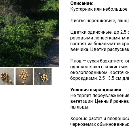
Описание:
Кустарник или небольшое 
Листья черешковые, ланце
Цветки одиночные, до 2,5 
розовыми лепестками, мн
состоят из бокальчатой ср
венчика. Цветки распуска
Плод — сухая бархатисто-
однокостянка с кожисты
околоплодником. Косточк
бороздками, 2,5—3,5 см дли
Условия выращивания:
Не терпит переувлажнения
вегетации. Ценный раннев
пыльцы.
Хорошо растет и плодоносит
черноземах обыкновенных