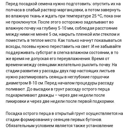
Перед посадкой семена нужно подготовить: опустить их на
полчаса в слабый раствор марганцовки, а потом завернуть
во влажную ткань и ждать при температуре 25 ºC, пока они
не проклюнутся. После этого осторожно заделывают во
влажную почву на глубину 5-10 мм, соблюдая расстояние
между ними не менее 5 см, накрыть пленкой или стеклом и
поместить в теплое место. Как только начнут показываться
всходы, посевы нужно переставить на свет. И не забывайте
поддерживать субстрат в слегка влажном состоянии, в то
же время не допуская его переувлажнения. Время от
времени между сеянцами желательно рыхлить почву. На
стадии развития у рассады двух пар настоящих листьев
нужно распикировать сеянцы в неглубокие горшочки
диаметром 8-10 см. Перед началом процедуры рассаду
поливают. До высадки в грунт рассаду острого перца
подкармливают дважды – через две недели после
пикировки и через две недели после первой подкормки.
Посадка острого перца в открытый грунт осуществляется на
стадии формирования у сеянцев первых бутонов.
Обязательным условием является также установление