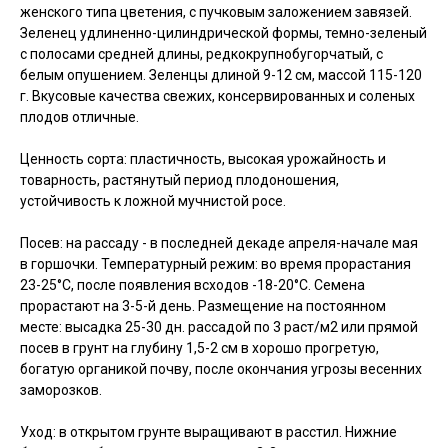
женского типа цветения, с пучковым заложением завязей.
Зеленец удлиненно-цилиндрической формы, темно-зеленый
с полосами средней длины, редкокрупнобугорчатый, с
белым опушением. Зеленцы длиной 9-12 см, массой 115-120
г. Вкусовые качества свежих, консервированных и соленых
плодов отличные.
Ценность сорта: пластичность, высокая урожайность и
товарность, растянутый период плодоношения,
устойчивость к ложной мучнистой росе.
Посев: на рассаду - в последней декаде апреля-начале мая
в горшочки. Температурный режим: во время прорастания
23-25°С, после появления всходов -18-20°С. Семена
прорастают на 3-5-й день. Размещение на постоянном
месте: высадка 25-30 дн. рассадой по 3 раст/м2 или прямой
посев в грунт на глубину 1,5-2 см в хорошо прогретую,
богатую органикой почву, после окончания угрозы весенних
заморозков.
Уход: в открытом грунте выращивают в расстил. Нижние