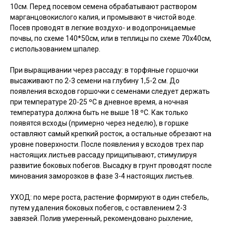
10см. Перед посевом семена обрабатывают раствором
марганцовокислого калия, и промывают в чистой воде.
Посев проводят в легкие воздухо- и водопроницаемые
почвы, по схеме 140*50см, или в теплицы по схеме 70х40см,
с использованием шпалер.
При выращивании через рассаду: в торфяные горшочки
высаживают по 2-3 семени на глубину 1,5-2 см. До
появления всходов горшочки с семенами следует держать
при температуре 20-25 ºC в дневное время, а ночная
температура должна быть не выше 18 ºC. Как только
появятся всходы (примерно через неделю), в горшке
оставляют самый крепкий росток, а остальные обрезают на
уровне поверхности. После появления у всходов трех пар
настоящих листьев рассаду прищипывают, стимулируя
развитие боковых побегов. Высадку в грунт проводят после
минования заморозков в фазе 3-4 настоящих листьев.
УХОД: по мере роста, растение формируют в один стебель,
путем удаления боковых побегов, с оставлением 2-3
завязей. Полив умеренный, рекомендовано рыхление,