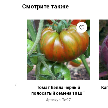
Смотрите также
o семена
Томат Вэлла черный
Ка
полосатый семена 10 ШТ
Артикул:
To97