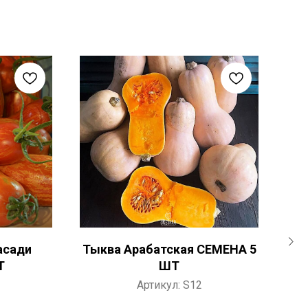
асади
Тыква Арабатская СЕМЕНА 5
Т
Т
ШТ
Артикул:
S12