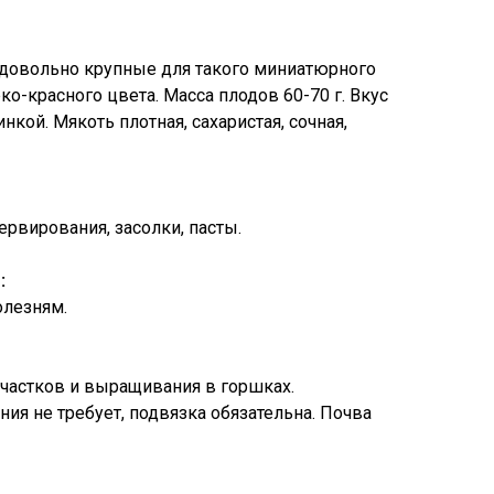
 довольно крупные для такого миниатюрного
рко-красного цвета. Масса плодов 60-70 г. Вкус
нкой. Мякоть плотная, сахаристая, сочная,
рвирования, засолки, пасты.
:
олезням.
частков и выращивания в горшках.
ия не требует, подвязка обязательна. Почва