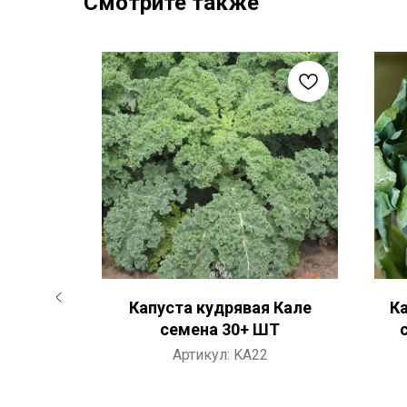
Смотрите также
nidad
Капуста кудрявая Кале
К
ена 5 ШТ
семена 30+ ШТ
Артикул:
KA22