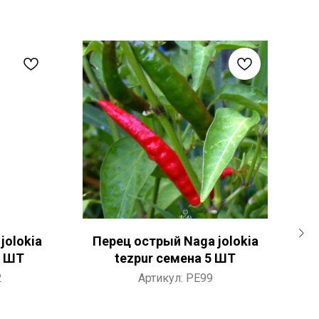
jolokia
Перец острый Naga jolokia
То
5 ШТ
tezpur семена 5 ШТ
2
Артикул:
PE99