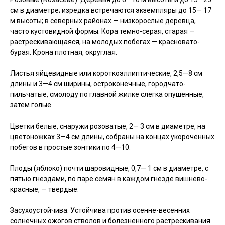
см в диаметре; изредка встречаются экземпляры до 15— 17
м высоты; в северных районах — низкорослые деревца,
часто кустовидной формы. Кора темно-серая, старая —
растрескивающаяся, на молодых побегах — красновато-
бурая. Крона плотная, округлая.
Листья яйцевидные или короткоэллиптические, 2,5—8 см
длины и 3—4 см ширины, остроконечные, городчато-
пильчатые, смолоду по главной жилке слегка опушенные,
затем голые.
Цветки белые, снаружи розоватые, 2— 3 см в диаметре, на
цветоножках 3—4 см длины, собраны на концах укороченных
побегов в простые зонтики по 4—10.
Плоды (яблоко) почти шаровидные, 0,7— 1 см в диаметре, с
пятью гнездами, по паре семян в каждом гнезде вишнево-
красные, — твердые.
Засухоустойчива. Устойчива против осенне-весенних
солнечных ожогов стволов и болезненного растрескивания