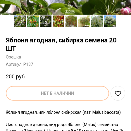
Яблоня ягодная, сибирка семена 20
ШТ
Орешка
Артикул:
P137
200
руб.
НЕТ В НАЛИЧИИ
Яблоня ягодная, или яблоня сибирская (лат. Malus baccata).
Листопадное дерево, вид рода Яблоня (Malus) семейства
Розовые (Rosaceae). Деревья до 8—10 м высоты и до 15—25