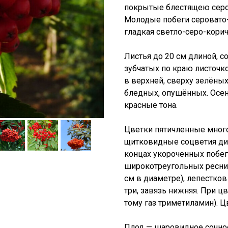
покрытые блестящею серов
Молодые побеги серовато
гладкая светло-серо-корич
Листья до 20 см длиной, с
зубчатых по краю листочк
в верхней, сверху зелёных
бледных, опушённых. Осен
красные тона.
Цветки пятичленные мног
щитковидные соцветия диа
концах укороченных побег
широкотреугольных реснит
см в диаметре), лепестков
три, завязь нижняя. При ц
тому газ триметиламин). Ц
Плод — шаровидное сочное