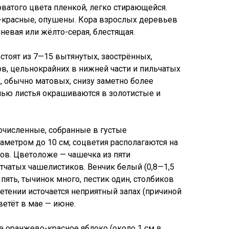
атого цвета пленкой, легко стирающейся.
-красные, опушены. Кора взрослых деревьев
невая или жёлто-серая, блестящая.
остоят из 7—15 вытянутых, заострённых,
ов, цельнокрайних в нижней части и пильчатых
, обычно матовых, снизу заметно более
ью листья окрашиваются в золотистые и
очисленные, собранные в густые
метром до 10 см; соцветия располагаются на
ов. Цветоложе — чашечка из пяти
чатых чашелистиков. Венчик белый (0,8—1,5
 пять, тычинок много, пестик один, столбиков
ветении источается неприятный запах (причиной
ветёт в мае — июне.
 оранжево-красное яблоко (около 1 см в