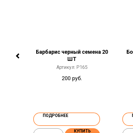
Микс
Барбарис черный семена 20
Бо
 семена
ШТ
Артикул:
P165
200
руб.
ПОДРОБНЕЕ
Ь
КУПИТЬ