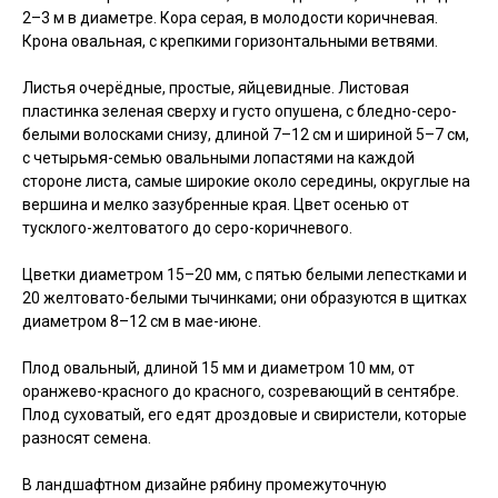
2–3 м в диаметре. Кора серая, в молодости коричневая.
Крона овальная, с крепкими горизонтальными ветвями.
Листья очерёдные, простые, яйцевидные. Листовая
пластинка зеленая сверху и густо опушена, с бледно-серо-
белыми волосками снизу, длиной 7–12 см и шириной 5–7 см,
с четырьмя-семью овальными лопастями на каждой
стороне листа, самые широкие около середины, округлые на
вершина и мелко зазубренные края. Цвет осенью от
тусклого-желтоватого до серо-коричневого.
Цветки диаметром 15–20 мм, с пятью белыми лепестками и
20 желтовато-белыми тычинками; они образуются в щитках
диаметром 8–12 см в мае-июне.
Плод овальный, длиной 15 мм и диаметром 10 мм, от
оранжево-красного до красного, созревающий в сентябре.
Плод суховатый, его едят дроздовые и свиристели, которые
разносят семена.
В ландшафтном дизайне рябину промежуточную